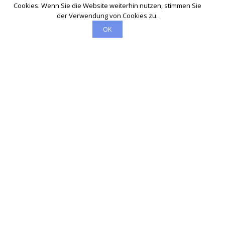
Cookies. Wenn Sie die Website weiterhin nutzen, stimmen Sie
der Verwendung von Cookies zu.
OK
Schlüsseldienst
info@schluesseldienst-raesfeld-24.de
Startseite
Einsatzgebiete
Kontakte
Partner
Impressum